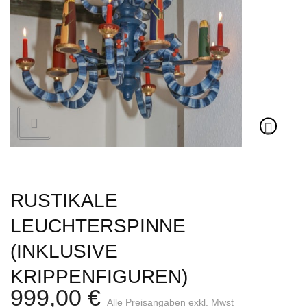
Weihnachtskrippe
Weihnachtsengel
Bergmann
Räuchermann
Lichtfigur
Leuchterspinne
Geschenkverpackung
Kasse
RUSTIKALE
LEUCHTERSPINNE
Warenkorb
(INKLUSIVE
Kundeninformationen
KRIPPENFIGUREN)
Mein Konto
999,00
€
Alle Preisangaben exkl. Mwst
KONTAKT