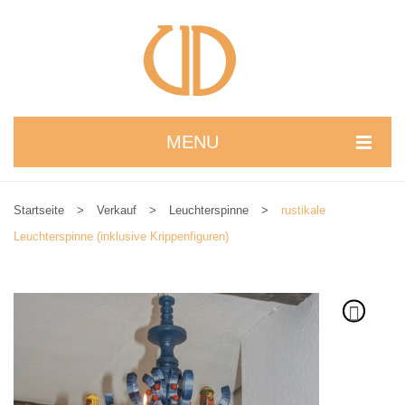
MENU
STARTSEITE
Startseite
>
Verkauf
>
Leuchterspinne
>
rustikale
WIR STELLEN UNS VOR
Leuchterspinne (inklusive Krippenfiguren)
NEUIGKEITEN
ONLINESHOP
alle Produkte
Kreativbaukasten