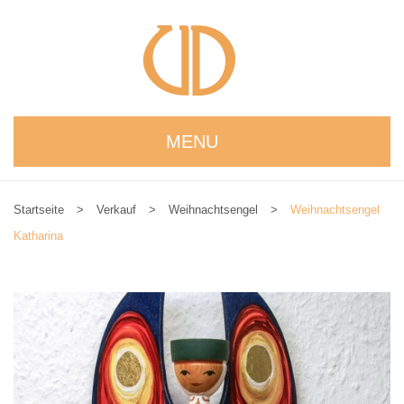
MENU
STARTSEITE
Startseite
>
Verkauf
>
Weihnachtsengel
>
Weihnachtsengel
WIR STELLEN UNS VOR
Katharina
NEUIGKEITEN
ONLINESHOP
alle Produkte
Kreativbaukasten