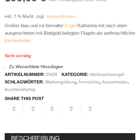
IMPRESSUM
inkl. 7 % MwSt.
zzgl.
Versandkosten
Großer blau und rot bemalter
Engel
Katharina mit nach oben
ausgerichteten mit Blattgold belegten Flügeln als weihnachtlicher
Kerzenhalter
.
Nicht vorrätig
Zu Wunschliste Hinzufügen
ARTIKELNUMMER:
EN08
KATEGORIE:
Weihnachtsengel
SCHLAGWÖRTER:
Blattvergoldung
,
formschön
,
Kerzenhalter
,
leuchtendfarbig
SHARE THIS POST
BESCHREIBUNG