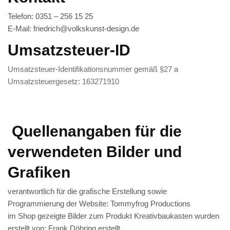
Räuchermann
Telefon: 0351 – 256 15 25
E-Mail: friedrich@volkskunst-design.de
Lichtfigur
Umsatzsteuer-ID
Leuchterspinne
Umsatzsteuer-Identifikationsnummer gemäß §27 a
Geschenkverpackung
Umsatzsteuergesetz: 163271910
Kasse
Warenkorb
Quellenangaben für die
Kundeninformationen
verwendeten Bilder und
Mein Konto
Grafiken
KONTAKT
verantwortlich für die grafische Erstellung sowie
IMPRESSUM
Programmierung der Website:
Tommyfrog Productions
im Shop gezeigte Bilder zum Produkt
Kreativbaukasten
wurden
erstellt von: Frank Döhring erstellt