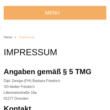
MENU
STARTSEITE
.
WIR STELLEN UNS VOR
Home
>
Impressum
NEUIGKEITEN
IMPRESSUM
ONLINESHOP
alle Produkte
Angaben gemäß § 5 TMG
Kreativbaukasten
Dipl. Design.(FH) Barbara Friedrich
Weihnachtskrippe
VD Atelier Friedrich
Liliensteinstraße 16a
Weihnachtsengel
01277 Dresden
Bergmann
Kontakt