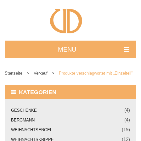
MENU
STARTSEITE
Startseite
>
Verkauf
>
Produkte verschlagwortet mit „Einzelteil“
WIR STELLEN UNS VOR
NEUIGKEITEN
KATEGORIEN
ONLINESHOP
(4)
GESCHENKE
alle Produkte
(4)
BERGMANN
Kreativbaukasten
(19)
WEIHNACHTSENGEL
(12)
WEIHNACHTSKRIPPE