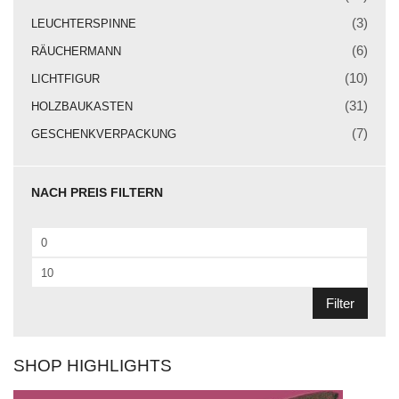
Weihnachtskrippe
(3)
LEUCHTERSPINNE
Weihnachtsengel
(6)
RÄUCHERMANN
Bergmann
(10)
LICHTFIGUR
(31)
HOLZBAUKASTEN
Räuchermann
(7)
GESCHENKVERPACKUNG
Lichtfigur
Leuchterspinne
NACH PREIS FILTERN
Geschenkverpackung
Min.
Kasse
Preis
Max.
Warenkorb
Preis
Filter
Kundeninformationen
Mein Konto
SHOP HIGHLIGHTS
KONTAKT