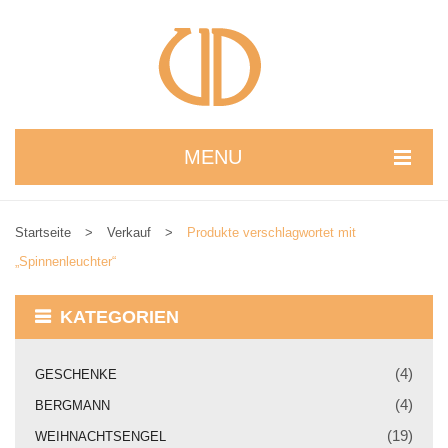
MENU
STARTSEITE
Startseite
>
Verkauf
>
Produkte verschlagwortet mit
WIR STELLEN UNS VOR
„Spinnenleuchter“
NEUIGKEITEN
KATEGORIEN
ONLINESHOP
alle Produkte
(4)
GESCHENKE
(4)
BERGMANN
Kreativbaukasten
(19)
WEIHNACHTSENGEL