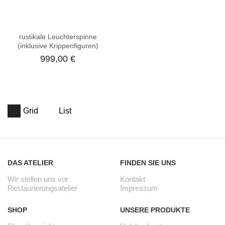
rustikale Leuchterspinne
(inklusive Krippenfiguren)
999,00
€
Grid
List
DAS ATELIER
FINDEN SIE UNS
Wir stellen uns vor
Kontakt
Restaurierungsatelier
Impressum
SHOP
UNSERE PRODUKTE