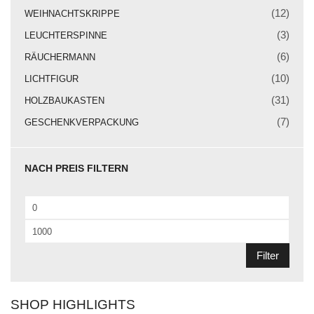
Weihnachtskrippe
(12)
WEIHNACHTSKRIPPE
Weihnachtsengel
(3)
LEUCHTERSPINNE
(6)
RÄUCHERMANN
Bergmann
(10)
LICHTFIGUR
Räuchermann
(31)
HOLZBAUKASTEN
Lichtfigur
(7)
GESCHENKVERPACKUNG
Leuchterspinne
NACH PREIS FILTERN
Geschenkverpackung
Kasse
Min.
Warenkorb
Preis
Max.
Preis
Kundeninformationen
Filter
Mein Konto
SHOP HIGHLIGHTS
KONTAKT