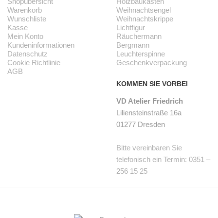
Shopübersicht
Holzbaukasten
Warenkorb
Weihnachtsengel
Wunschliste
Weihnachtskrippe
Kasse
Lichtfigur
Mein Konto
Räuchermann
Kundeninformationen
Bergmann
Datenschutz
Leuchterspinne
Cookie Richtlinie
Geschenkverpackung
AGB
KOMMEN SIE VORBEI
VD Atelier Friedrich
Liliensteinstraße 16a
01277 Dresden
Bitte vereinbaren Sie
telefonisch ein Termin: 0351 –
256 15 25