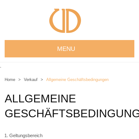
MENU
STARTSEITE
.
WIR STELLEN UNS VOR
Home
>
Verkauf
>
Allgemeine Geschäftsbedingungen
NEUIGKEITEN
ALLGEMEINE
ONLINESHOP
GESCHÄFTSBEDINGUN
alle Produkte
Kreativbaukasten
Geltungsbereich