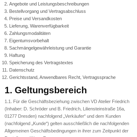
Weihnachtskrippe
Angebote und Leistungsbeschreibungen
Bestellvorgang und Vertragsabschluss
Weihnachtsengel
Preise und Versandkosten
Bergmann
Lieferung, Warenverfügbarkeit
Zahlungsmodalitäten
Räuchermann
Eigentumsvorbehalt
Sachmängelgewährleistung und Garantie
Lichtfigur
Haftung
Leuchterspinne
Speicherung des Vertragstextes
Datenschutz
Geschenkverpackung
Gerichtsstand, Anwendbares Recht, Vertragssprache
Kasse
1. Geltungsbereich
Warenkorb
1.1. Für die Geschäftsbeziehung zwischen VD Atelier Friedrich
(Inhaber: D. Schröder und B. Friedrich, Liliensteinstraße 16a,
Kundeninformationen
01277 Dresden) nachfolgend „Verkäufer“ und dem Kunden
Mein Konto
(nachfolgend „Kunde“) gelten ausschließlich die nachfolgenden
Allgemeinen Geschäftsbedingungen in ihrer zum Zeitpunkt der
KONTAKT