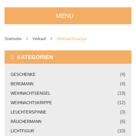
MENU
STARTSEITE
Startseite
>
Verkauf
>
Weihnachtsengel
WIR STELLEN UNS VOR
NEUIGKEITEN
KATEGORIEN
ONLINESHOP
(4)
GESCHENKE
alle Produkte
(4)
BERGMANN
Kreativbaukasten
(19)
WEIHNACHTSENGEL
(12)
WEIHNACHTSKRIPPE
Weihnachtskrippe
(3)
LEUCHTERSPINNE
Weihnachtsengel
(6)
RÄUCHERMANN
Bergmann
(10)
LICHTFIGUR