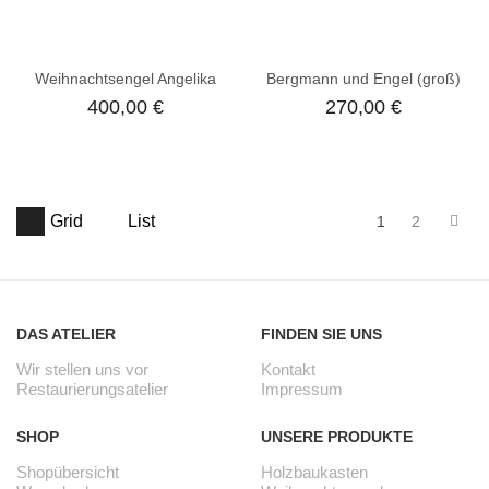
Weihnachtsengel Angelika
Bergmann und Engel (groß)
400,00
€
270,00
€
Grid
List
1
2
→
DAS ATELIER
FINDEN SIE UNS
Wir stellen uns vor
Kontakt
Restaurierungsatelier
Impressum
SHOP
UNSERE PRODUKTE
Shopübersicht
Holzbaukasten