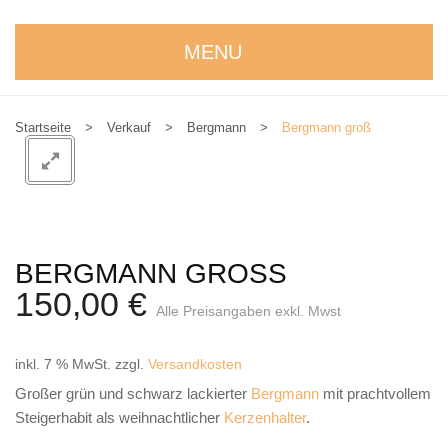
MENU
STARTSEITE
Startseite
>
Verkauf
>
Bergmann
>
Bergmann groß
WIR STELLEN UNS VOR
NEUIGKEITEN
ONLINESHOP
alle Produkte
BERGMANN GROSS
150,00
€
Kreativbaukasten
Alle Preisangaben exkl. Mwst
Weihnachtskrippe
inkl. 7 % MwSt.
zzgl.
Versandkosten
Weihnachtsengel
Großer grün und schwarz lackierter
Bergmann
mit prachtvollem
Steigerhabit als weihnachtlicher
Kerzenhalter
.
Bergmann