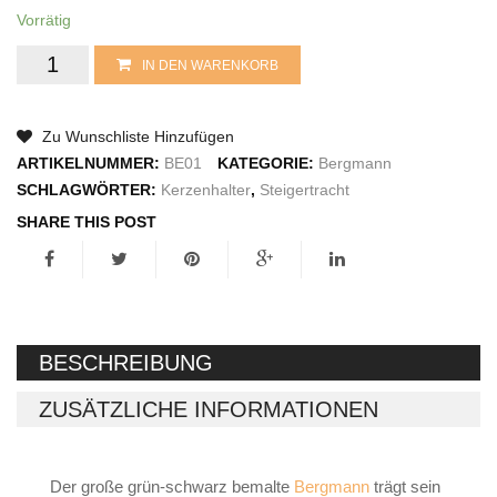
Räuchermann
Vorrätig
Lichtfigur
Bergmann
IN DEN WARENKORB
groß
Leuchterspinne
Zu Wunschliste Hinzufügen
Menge
Geschenkverpackung
ARTIKELNUMMER:
BE01
KATEGORIE:
Bergmann
SCHLAGWÖRTER:
Kerzenhalter
,
Steigertracht
Kasse
SHARE THIS POST
Warenkorb
Kundeninformationen
Mein Konto
BESCHREIBUNG
KONTAKT
ZUSÄTZLICHE INFORMATIONEN
IMPRESSUM
Der große grün-schwarz bemalte
Bergmann
trägt sein