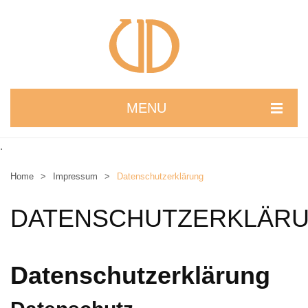
MENU
STARTSEITE
.
WIR STELLEN UNS VOR
Home
>
Impressum
>
Datenschutzerklärung
NEUIGKEITEN
DATENSCHUTZERKLÄR
ONLINESHOP
alle Produkte
Datenschutzerklärung
Kreativbaukasten