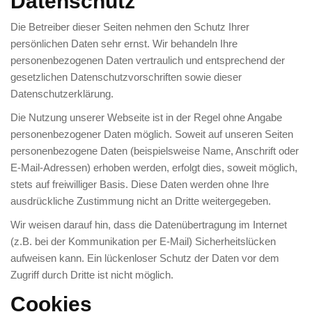
Datenschutz
Weihnachtskrippe
Die Betreiber dieser Seiten nehmen den Schutz Ihrer
Weihnachtsengel
persönlichen Daten sehr ernst. Wir behandeln Ihre
Bergmann
personenbezogenen Daten vertraulich und entsprechend der
gesetzlichen Datenschutzvorschriften sowie dieser
Räuchermann
Datenschutzerklärung.
Lichtfigur
Die Nutzung unserer Webseite ist in der Regel ohne Angabe
personenbezogener Daten möglich. Soweit auf unseren Seiten
Leuchterspinne
personenbezogene Daten (beispielsweise Name, Anschrift oder
E-Mail-Adressen) erhoben werden, erfolgt dies, soweit möglich,
Geschenkverpackung
stets auf freiwilliger Basis. Diese Daten werden ohne Ihre
Kasse
ausdrückliche Zustimmung nicht an Dritte weitergegeben.
Wir weisen darauf hin, dass die Datenübertragung im Internet
Warenkorb
(z.B. bei der Kommunikation per E-Mail) Sicherheitslücken
Kundeninformationen
aufweisen kann. Ein lückenloser Schutz der Daten vor dem
Zugriff durch Dritte ist nicht möglich.
Mein Konto
Cookies
KONTAKT