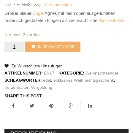
inkl. 7 % MwSt.
zzgl.
Versandkosten
IMPRESSUM
Großer blauer
Engel
Agnes mit nach oben ausgerichteten
malerisch gestalteten Flügeln als weihnachtlicher
Kerzenhalter
.
Nur noch 2 vorrätig
Weihnachtsengel
IN DEN WARENKORB
Agnes
Zu Wunschliste Hinzufügen
Menge
ARTIKELNUMMER:
EN17
KATEGORIE:
Weihnachtsengel
SCHLAGWÖRTER:
edel
,
exklusives Weihnachtsgeschenk
,
Kerzenhalter
,
Vergoldung
SHARE THIS POST