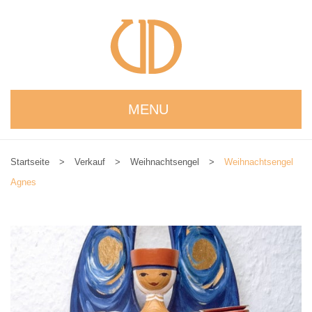
MENU
STARTSEITE
Startseite
>
Verkauf
>
Weihnachtsengel
>
Weihnachtsengel
WIR STELLEN UNS VOR
Agnes
NEUIGKEITEN
ONLINESHOP
alle Produkte
Kreativbaukasten