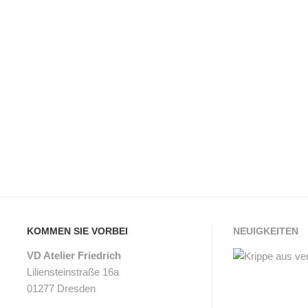
R
N
E
B
N
A
K
U
O
K
R
A
B
S
K
T
A
E
KOMMEN SIE VORBEI
NEUIGKEITEN
S
N
VD Atelier Friedrich
S
-
Liliensteinstraße 16a
E
S
01277 Dresden
W