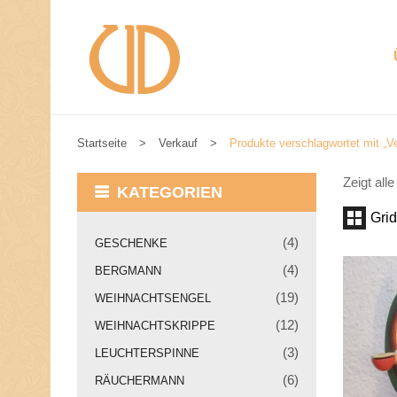
Startseite
>
Verkauf
>
Produkte verschlagwortet mit „V
W
I
R
Zeigt all
KATEGORIEN
S
T
Grid
E
(4)
GESCHENKE
L
L
(4)
BERGMANN
E
N
(19)
WEIHNACHTSENGEL
U
N
(12)
WEIHNACHTSKRIPPE
S
(3)
LEUCHTERSPINNE
V
O
(6)
RÄUCHERMANN
R