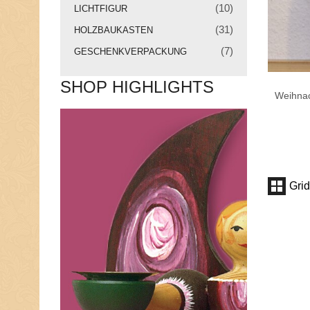
(10)
LICHTFIGUR
N
(31)
HOLZBAUKASTEN
E
U
(7)
GESCHENKVERPACKUNG
I
G
SHOP HIGHLIGHTS
K
Weihnac
E
I
T
E
N
Grid