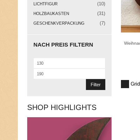
(10)
LICHTFIGUR
N
(31)
HOLZBAUKASTEN
E
U
(7)
GESCHENKVERPACKUNG
I
G
K
Weihnac
E
NACH PREIS FILTERN
I
T
E
Min.
N
Preis
Max.
Preis
Grid
Filter
SHOP HIGHLIGHTS