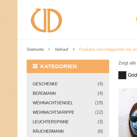
Startseite
>
Verkauf
>
Produkte verschlagwortet mit „ed
W
I
R
Zeigt all
KATEGORIEN
S
T
Grid
E
(4)
GESCHENKE
L
L
(4)
BERGMANN
E
N
(19)
WEIHNACHTSENGEL
U
N
(12)
WEIHNACHTSKRIPPE
S
(3)
LEUCHTERSPINNE
V
O
(6)
RÄUCHERMANN
R