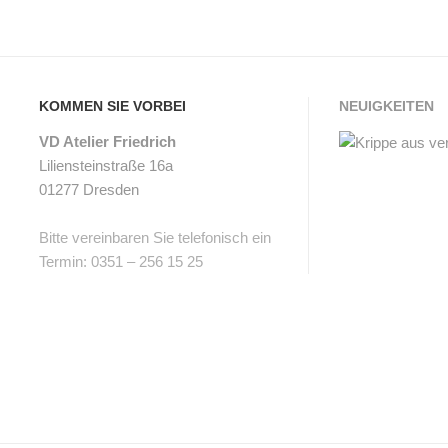
E
U
T
N
S
S
KOMMEN SIE VORBEI
NEUIGKEITEN
E
C
VD Atelier Friedrich
I
Liliensteinstraße 16a
H
N
01277 Dresden
L
Z
Bitte vereinbaren Sie telefonisch ein
I
E
Termin: 0351 – 256 15 25
S
L
T
T
E
E
K
I
U
L