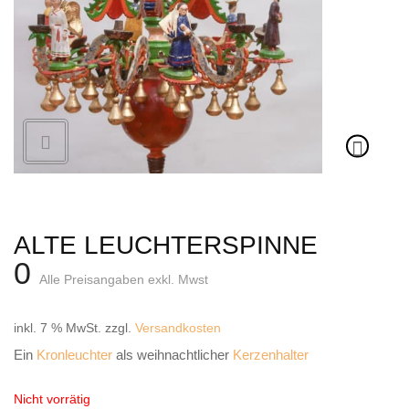
Weihnachtskrippe
Weihnachtsengel
Bergmann
Räuchermann
Lichtfigur
Leuchterspinne
Geschenkverpackung
ALTE LEUCHTERSPINNE
Kasse
0
Alle Preisangaben exkl. Mwst
Warenkorb
inkl. 7 % MwSt.
zzgl.
Versandkosten
Kundeninformationen
Ein
Kronleuchter
als weihnachtlicher
Kerzenhalter
Mein Konto
Nicht vorrätig
KONTAKT