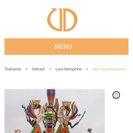
MENU
STARTSEITE
Startseite
>
Verkauf
>
Leuchterspinne
>
alte Leuchterspinne
WIR STELLEN UNS VOR
NEUIGKEITEN
ONLINESHOP
alle Produkte
Kreativbaukasten