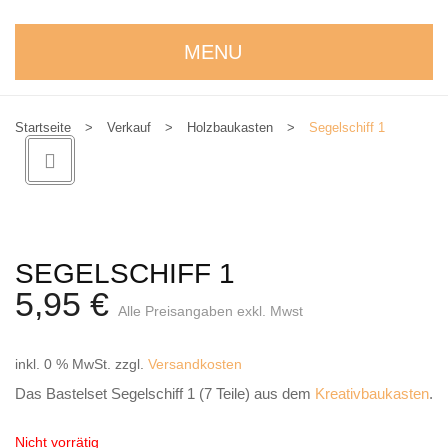
MENU
STARTSEITE
Startseite
>
Verkauf
>
Holzbaukasten
>
Segelschiff 1
WIR STELLEN UNS VOR
NEUIGKEITEN
ONLINESHOP
alle Produkte
SEGELSCHIFF 1
5,95
€
Kreativbaukasten
Alle Preisangaben exkl. Mwst
Weihnachtskrippe
inkl. 0 % MwSt.
zzgl.
Versandkosten
Weihnachtsengel
Das Bastelset Segelschiff 1 (7 Teile) aus dem
Kreativbaukasten
.
Bergmann
Nicht vorrätig