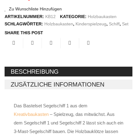
Räuchermann
Zu Wunschliste Hinzufügen
ARTIKELNUMMER:
KB12
KATEGORIE:
Holzbaukasten
Lichtfigur
SCHLAGWÖRTER:
Holzbaukasten
,
Kinderspielzeug
,
Schiff
,
Set
Leuchterspinne
SHARE THIS POST
Geschenkverpackung
Kasse
Warenkorb
BESCHREIBUNG
Kundeninformationen
ZUSÄTZLICHE INFORMATIONEN
Mein Konto
KONTAKT
Das Bastelset Segelschiff 1 aus dem
Kreativbaukasten
– Spielzeug, das mitwächst. Aus
IMPRESSUM
dem Segelschiff 1 und Segelschiff 2 lässt sich auch ein
3-Mast-Segelschiff bauen. Die Holzbauklötze lassen