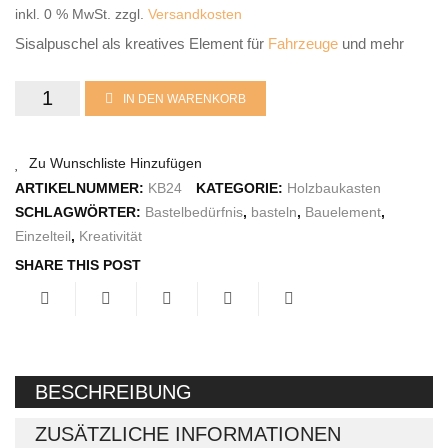
inkl. 0 % MwSt.
zzgl.
Versandkosten
Räuchermann
Sisalpuschel als kreatives Element für
Fahrzeuge
und mehr
Lichtfigur
Leuchterspinne
Bauelement
IN DEN WARENKORB
aus
Geschenkverpackung
Zu Wunschliste Hinzufügen
dem
Kasse
ARTIKELNUMMER:
KB24
KATEGORIE:
Holzbaukasten
Gesamtset:
SCHLAGWÖRTER:
Bastelbedürfnis
,
basteln
,
Bauelement
,
Warenkorb
Einzelteil
,
Kreativität
Objektteil
Kundeninformationen
SHARE THIS POST
Sisalpuschel
Mein Konto
Menge
KONTAKT
IMPRESSUM
BESCHREIBUNG
ZUSÄTZLICHE INFORMATIONEN