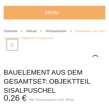
MENU
STARTSEITE
Startseite
>
Verkauf
>
Holzbaukasten
>
Bauelement aus dem
WIR STELLEN UNS VOR
Gesamtset: Objektteil Sisalpuschel
NEUIGKEITEN
ONLINESHOP
alle Produkte
BAUELEMENT AUS DEM
Kreativbaukasten
GESAMTSET: OBJEKTTEIL
Weihnachtskrippe
SISALPUSCHEL
Weihnachtsengel
0,26
€
Alle Preisangaben exkl. Mwst
Bergmann