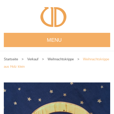
MENU
STARTSEITE
Startseite
>
Verkauf
>
Weihnachtskrippe
>
Weihnachtskrippe
WIR STELLEN UNS VOR
aus Holz klein
NEUIGKEITEN
ONLINESHOP
alle Produkte
Kreativbaukasten