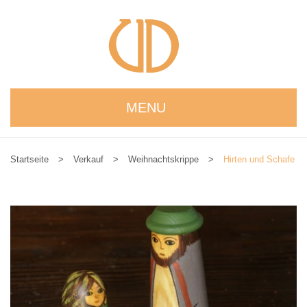
MENU
STARTSEITE
Startseite
>
Verkauf
>
Weihnachtskrippe
>
Hirten und Schafe
WIR STELLEN UNS VOR
NEUIGKEITEN
ONLINESHOP
alle Produkte
Kreativbaukasten