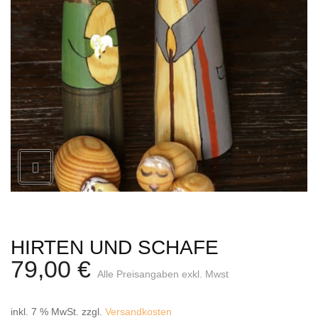
Weihnachtskrippe
Weihnachtsengel
Bergmann
Räuchermann
Lichtfigur
Leuchterspinne
Geschenkverpackung
Kasse
Warenkorb
HIRTEN UND SCHAFE
Kundeninformationen
79,00
€
Alle Preisangaben exkl. Mwst
Mein Konto
inkl. 7 % MwSt.
zzgl.
Versandkosten
KONTAKT