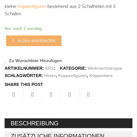
kleine
Krippenfiguren
bestehend aus 2 Schafhirten mit 3
IMPRESSUM
Schafen
Nur noch 1 vorrätig
Hirten
IN DEN WARENKORB
und
Zu Wunschliste Hinzufügen
Schafe
ARTIKELNUMMER:
KR11
KATEGORIE:
Weihnachtskrippe
Menge
SCHLAGWÖRTER:
Hirten
,
Krippenfiguren
,
Krippentiere
SHARE THIS POST
BESCHREIBUNG
ZUSÄTZLICHE INFORMATIONEN