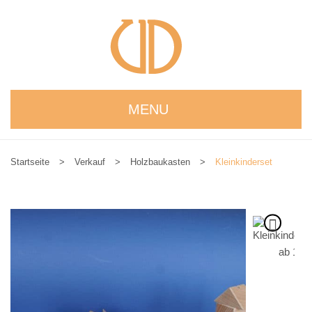
MENU
STARTSEITE
Startseite
>
Verkauf
>
Holzbaukasten
>
Kleinkinderset
WIR STELLEN UNS VOR
NEUIGKEITEN
ONLINESHOP
alle Produkte
Kreativbaukasten