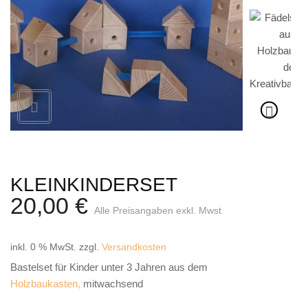
Weihnachtskrippe
Weihnachtsengel
Bergmann
Räuchermann
Lichtfigur
Leuchterspinne
Geschenkverpackung
KLEINKINDERSET
Kasse
20,00
€
Alle Preisangaben exkl. Mwst
Warenkorb
inkl. 0 % MwSt.
zzgl.
Versandkosten
Kundeninformationen
Bastelset für Kinder unter 3 Jahren aus dem
Mein Konto
Holzbaukasten,
mitwachsend
KONTAKT