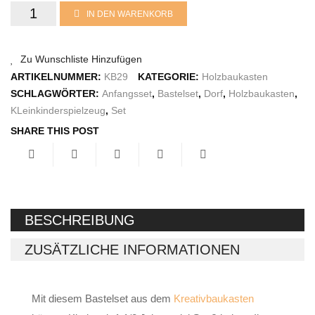
Kleinkinderset
IN DEN WARENKORB
IMPRESSUM
Menge
Zu Wunschliste Hinzufügen
ARTIKELNUMMER:
KB29
KATEGORIE:
Holzbaukasten
SCHLAGWÖRTER:
Anfangsset
,
Bastelset
,
Dorf
,
Holzbaukasten
,
KLeinkinderspielzeug
,
Set
SHARE THIS POST
BESCHREIBUNG
ZUSÄTZLICHE INFORMATIONEN
Mit diesem Bastelset aus dem
Kreativbaukasten