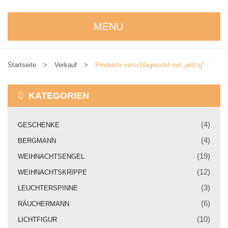
MENU
STARTSEITE
Startseite
>
Verkauf
>
Produkte verschlagwortet mit „witzig“
WIR STELLEN UNS VOR
NEUIGKEITEN
KATEGORIEN
ONLINESHOP
(4)
GESCHENKE
alle Produkte
(4)
BERGMANN
Kreativbaukasten
(19)
WEIHNACHTSENGEL
(12)
WEIHNACHTSKRIPPE
Weihnachtskrippe
(3)
LEUCHTERSPINNE
Weihnachtsengel
(6)
RÄUCHERMANN
Bergmann
(10)
LICHTFIGUR