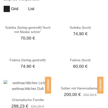
Grid
List
Suleika (farbig-gestreift)”Auch
Suleika (bunt)
mit Maske schön”
74,90
€
70,00
€
Fatima (farbig-gestreift)
Fatima (bunt)
74,90
€
60,00
€
ANGEBOT
ANGEBOT
Sultan mit Haremsdamen
200,00
€
250,00
€
Orientalische Familie
288,23
€
320,25
€