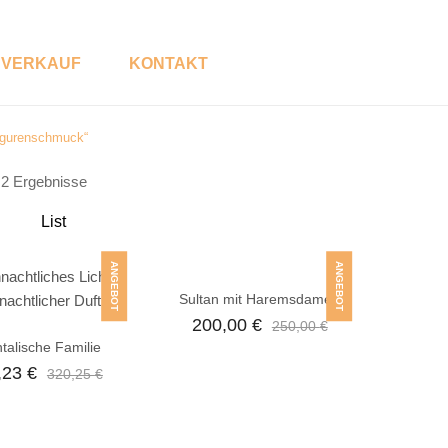
VERKAUF
KONTAKT
Figurenschmuck“
P
S
e 2 Ergebnisse
R
H
O
O
D
P
List
U
K
ANGEBOT
ANGEBOT
T
K
Sultan mit Haremsdamen
A
T
200,00
€
250,00
€
E
ntalische Familie
G
,23
€
O
320,25
€
R
E
N