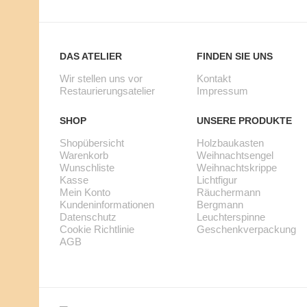
E
U
T
N
S
DAS ATELIER
FINDEN SIE UNS
S
E
Wir stellen uns vor
Kontakt
Restaurierungsatelier
Impressum
C
I
SHOP
UNSERE PRODUKTE
H
N
Shopübersicht
Holzbaukasten
L
Z
Warenkorb
Weihnachtsengel
Wunschliste
Weihnachtskrippe
I
E
Kasse
Lichtfigur
Mein Konto
Räuchermann
S
L
Kundeninformationen
Bergmann
Datenschutz
Leuchterspinne
T
T
Cookie Richtlinie
Geschenkverpackung
AGB
E
E
K
I
U
L