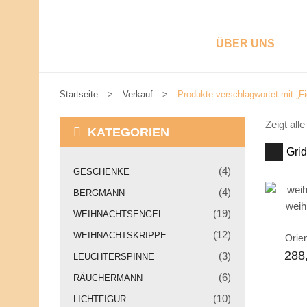
ÜBER UNS
Startseite
>
Verkauf
>
Produkte verschlagwortet mit „
W
Zeigt all
I
KATEGORIEN
R
Grid
S
T
(4)
GESCHENKE
E
P
L
(4)
BERGMANN
L
R
(19)
E
WEIHNACHTSENGEL
N
O
(12)
WEIHNACHTSKRIPPE
Orie
U
N
D
288
(3)
LEUCHTERSPINNE
S
V
(6)
U
RÄUCHERMANN
I
O
(10)
LICHTFIGUR
R
K