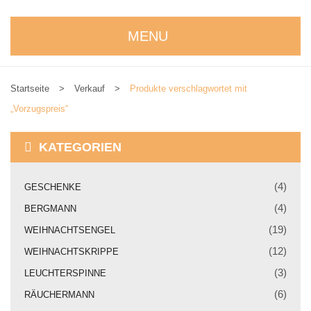
MENU
STARTSEITE
Startseite
>
Verkauf
>
Produkte verschlagwortet mit
WIR STELLEN UNS VOR
„Vorzugspreis“
NEUIGKEITEN
KATEGORIEN
ONLINESHOP
alle Produkte
(4)
GESCHENKE
(4)
BERGMANN
Kreativbaukasten
(19)
WEIHNACHTSENGEL
Weihnachtskrippe
(12)
WEIHNACHTSKRIPPE
Weihnachtsengel
(3)
LEUCHTERSPINNE
(6)
RÄUCHERMANN
Bergmann