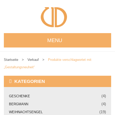
MENU
STARTSEITE
Startseite
>
Verkauf
>
Produkte verschlagwortet mit
WIR STELLEN UNS VOR
„Gestaltungsneuheit“
NEUIGKEITEN
KATEGORIEN
ONLINESHOP
alle Produkte
(4)
GESCHENKE
(4)
BERGMANN
Kreativbaukasten
(19)
WEIHNACHTSENGEL