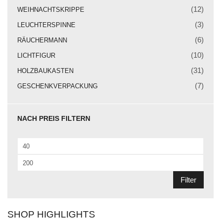
Weihnachtskrippe
(12)
WEIHNACHTSKRIPPE
Weihnachtsengel
(3)
LEUCHTERSPINNE
(6)
RÄUCHERMANN
Bergmann
(10)
LICHTFIGUR
Räuchermann
(31)
HOLZBAUKASTEN
Lichtfigur
(7)
GESCHENKVERPACKUNG
Leuchterspinne
NACH PREIS FILTERN
Geschenkverpackung
Kasse
Min.
Warenkorb
Preis
Max.
Preis
Kundeninformationen
Filter
Mein Konto
SHOP HIGHLIGHTS
KONTAKT