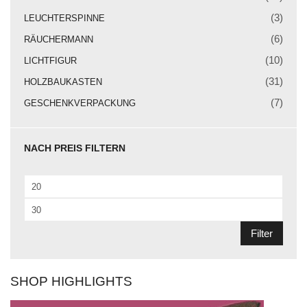
Weihnachtskrippe
(3)
LEUCHTERSPINNE
Weihnachtsengel
(6)
RÄUCHERMANN
Bergmann
(10)
LICHTFIGUR
(31)
HOLZBAUKASTEN
Räuchermann
(7)
GESCHENKVERPACKUNG
Lichtfigur
Leuchterspinne
NACH PREIS FILTERN
Geschenkverpackung
Min.
Kasse
Preis
Max.
Warenkorb
Preis
Filter
Kundeninformationen
Mein Konto
SHOP HIGHLIGHTS
KONTAKT