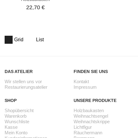
22,70
€
Grid
List
DAS ATELIER
FINDEN SIE UNS
Wir stellen uns vor
Kontakt
Restaurierungsatelier
Impressum
SHOP
UNSERE PRODUKTE
Shopübersicht
Holzbaukasten
Warenkorb
Weihnachtsengel
Wunschliste
Weihnachtskrippe
Kasse
Lichtfigur
Mein Konto
Räuchermann