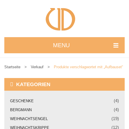
MENU
STARTSEITE
Startseite
>
Verkauf
>
Produkte verschlagwortet mit „Aufbauset“
WIR STELLEN UNS VOR
NEUIGKEITEN
KATEGORIEN
ONLINESHOP
(4)
GESCHENKE
alle Produkte
(4)
BERGMANN
Kreativbaukasten
(19)
WEIHNACHTSENGEL
(12)
WEIHNACHTSKRIPPE