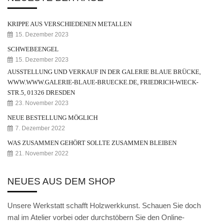
Weihnachtskrippe
Weihnachtsengel
KRIPPE AUS VERSCHIEDENEN METALLEN
15. Dezember 2023
Bergmann
SCHWEBEENGEL
15. Dezember 2023
Räuchermann
AUSSTELLUNG UND VERKAUF IN DER GALERIE BLAUE BRÜCKE,
Lichtfigur
WWW.WWW.GALERIE-BLAUE-BRUECKE.DE, FRIEDRICH-WIECK-
STR.5, 01326 DRESDEN
Leuchterspinne
23. November 2023
NEUE BESTELLUNG MÖGLICH
Geschenkverpackung
7. Dezember 2022
Kasse
WAS ZUSAMMEN GEHÖRT SOLLTE ZUSAMMEN BLEIBEN
21. November 2022
Warenkorb
Kundeninformationen
NEUES AUS DEM SHOP
Mein Konto
Unsere Werkstatt schafft Holzwerkkunst. Schauen Sie doch
mal im Atelier vorbei oder durchstöbern Sie den Online-
KONTAKT