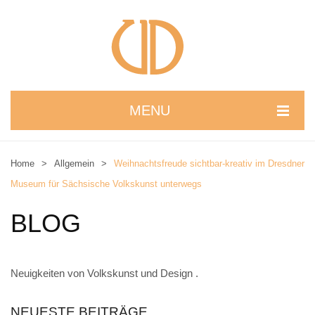
MENU
STARTSEITE
Home
>
Allgemein
>
Weihnachtsfreude sichtbar-kreativ im Dresdner
WIR STELLEN UNS VOR
Museum für Sächsische Volkskunst unterwegs
NEUIGKEITEN
BLOG
ONLINESHOP
alle Produkte
Neuigkeiten von Volkskunst und Design .
Kreativbaukasten
NEUESTE BEITRÄGE