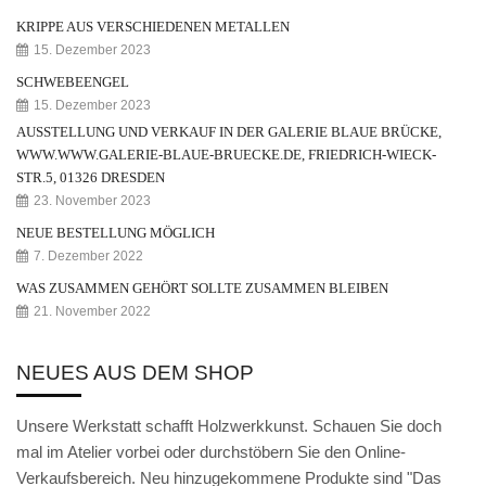
Weihnachtskrippe
KRIPPE AUS VERSCHIEDENEN METALLEN
Weihnachtsengel
15. Dezember 2023
SCHWEBEENGEL
Bergmann
15. Dezember 2023
AUSSTELLUNG UND VERKAUF IN DER GALERIE BLAUE BRÜCKE,
Räuchermann
WWW.WWW.GALERIE-BLAUE-BRUECKE.DE, FRIEDRICH-WIECK-
Lichtfigur
STR.5, 01326 DRESDEN
23. November 2023
Leuchterspinne
NEUE BESTELLUNG MÖGLICH
7. Dezember 2022
Geschenkverpackung
WAS ZUSAMMEN GEHÖRT SOLLTE ZUSAMMEN BLEIBEN
Kasse
21. November 2022
Warenkorb
NEUES AUS DEM SHOP
Kundeninformationen
Unsere Werkstatt schafft Holzwerkkunst. Schauen Sie doch
Mein Konto
mal im Atelier vorbei oder durchstöbern Sie den Online-
Verkaufsbereich. Neu hinzugekommene Produkte sind "Das
KONTAKT