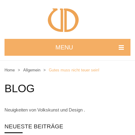
MENU
STARTSEITE
Home
>
Allgemein
>
Gutes muss nicht teuer sein!
WIR STELLEN UNS VOR
BLOG
NEUIGKEITEN
ONLINESHOP
Neuigkeiten von Volkskunst und Design .
alle Produkte
Kreativbaukasten
NEUESTE BEITRÄGE