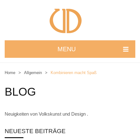
MENU
STARTSEITE
Home
>
Allgemein
>
Kombinieren macht Spaß
WIR STELLEN UNS VOR
BLOG
NEUIGKEITEN
ONLINESHOP
Neuigkeiten von Volkskunst und Design .
alle Produkte
Kreativbaukasten
NEUESTE BEITRÄGE