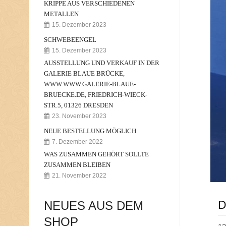
KRIPPE AUS VERSCHIEDENEN
METALLEN
N
15. Dezember 2023
E
U
SCHWEBEENGEL
I
15. Dezember 2023
G
K
AUSSTELLUNG UND VERKAUF IN DER
E
GALERIE BLAUE BRÜCKE,
I
WWW.WWW.GALERIE-BLAUE-
T
BRUECKE.DE, FRIEDRICH-WIECK-
E
STR.5, 01326 DRESDEN
N
23. November 2023
NEUE BESTELLUNG MÖGLICH
7. Dezember 2022
WAS ZUSAMMEN GEHÖRT SOLLTE
ZUSAMMEN BLEIBEN
21. November 2022
D
NEUES AUS DEM
SHOP