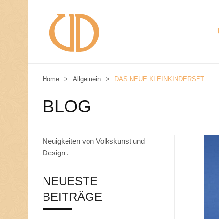
Home
>
Allgemein
>
DAS NEUE KLEINKINDERSET
W
I
R
BLOG
S
T
E
L
Neuigkeiten von Volkskunst und
L
E
Design .
N
U
NEUESTE
N
S
BEITRÄGE
V
O
R