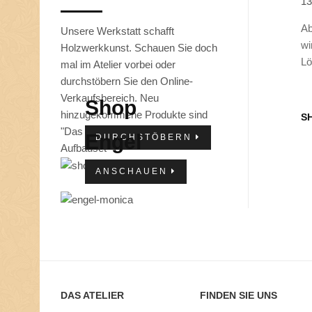
13
Ab
Unsere Werkstatt schafft
wi
Holzwerkkunst. Schauen Sie doch
Lö
mal im Atelier vorbei oder
durchstöbern Sie den Online-
Verkaufsbereich. Neu
Shop
hinzugekommene Produkte sind
S
"Das Kleinkinderset" und "Das
Engel
DURCHSTÖBERN
Aufbauset "
ANSCHAUEN
DAS ATELIER
FINDEN SIE UNS