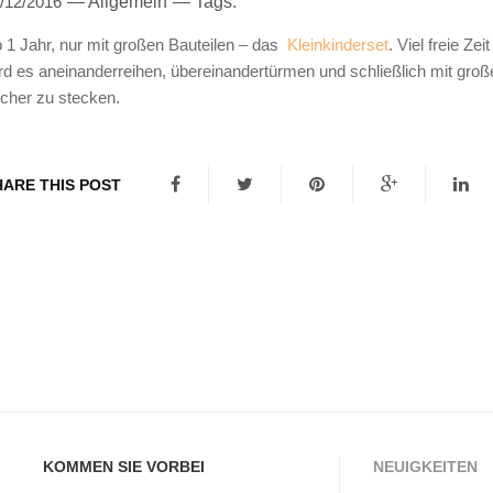
/12/2016
—
Allgemein
— Tags:
R
N
 1 Jahr, nur mit großen Bauteilen – das
Kleinkinderset
. Viel freie Ze
E
B
rd es aneinanderreihen, übereinandertürmen und schließlich mit groß
N
cher zu stecken.
A
K
U
O
K
HARE THIS POST
R
A
B
S
K
T
A
E
S
N
S
-
E
S
KOMMEN SIE VORBEI
NEUIGKEITEN
W