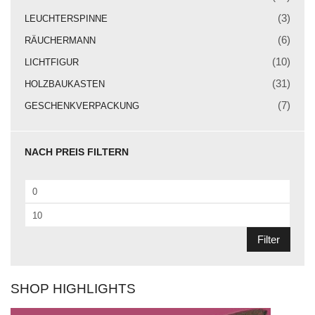
Weihnachtskrippe
(3)
LEUCHTERSPINNE
Weihnachtsengel
(6)
RÄUCHERMANN
Bergmann
(10)
LICHTFIGUR
(31)
HOLZBAUKASTEN
Räuchermann
(7)
GESCHENKVERPACKUNG
Lichtfigur
Leuchterspinne
NACH PREIS FILTERN
Geschenkverpackung
Min.
Kasse
Preis
Max.
Warenkorb
Preis
Filter
Kundeninformationen
Mein Konto
SHOP HIGHLIGHTS
KONTAKT