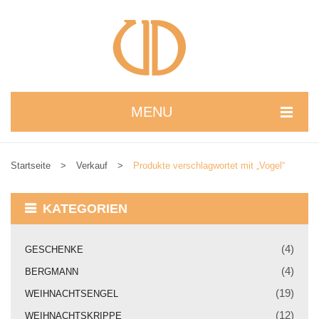
MENU
STARTSEITE
Startseite
>
Verkauf
>
Produkte verschlagwortet mit „Vogel“
WIR STELLEN UNS VOR
NEUIGKEITEN
KATEGORIEN
ONLINESHOP
(4)
GESCHENKE
alle Produkte
(4)
BERGMANN
Kreativbaukasten
(19)
WEIHNACHTSENGEL
(12)
WEIHNACHTSKRIPPE