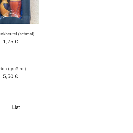
nkbeutel (schmal)
1,75
€
rton (groß,rot)
5,50
€
List