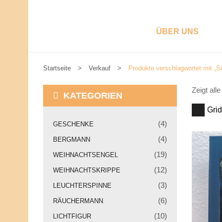
ÜBER UNS
Startseite
>
Verkauf
>
Produkte verschlagwortet mit „Si
W
Zeigt all
I
KATEGORIEN
R
Grid
S
T
(4)
GESCHENKE
E
P
L
(4)
BERGMANN
L
R
(19)
E
WEIHNACHTSENGEL
N
O
(12)
WEIHNACHTSKRIPPE
U
N
D
(3)
LEUCHTERSPINNE
S
V
(6)
U
RÄUCHERMANN
I
O
(10)
LICHTFIGUR
R
K