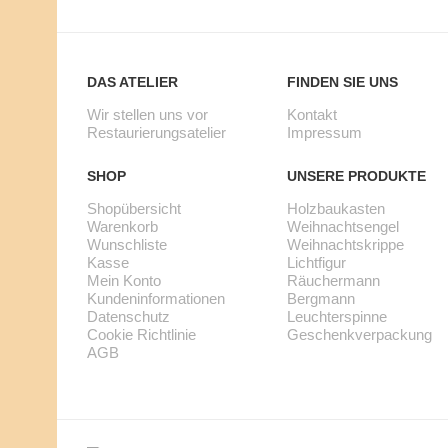
E
U
T
N
S
DAS ATELIER
FINDEN SIE UNS
S
E
Wir stellen uns vor
Kontakt
Restaurierungsatelier
Impressum
C
I
SHOP
UNSERE PRODUKTE
H
N
Shopübersicht
Holzbaukasten
L
Z
Warenkorb
Weihnachtsengel
Wunschliste
Weihnachtskrippe
I
E
Kasse
Lichtfigur
Mein Konto
Räuchermann
S
L
Kundeninformationen
Bergmann
Datenschutz
Leuchterspinne
T
T
Cookie Richtlinie
Geschenkverpackung
AGB
E
E
K
I
U
L