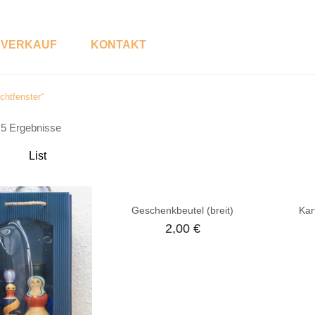
VERKAUF
KONTAKT
chtfenster“
P
S
e 5 Ergebnisse
R
H
O
O
D
P
List
U
K
T
K
Geschenkbeutel (breit)
Kar
A
T
2,00
€
E
G
O
R
E
N