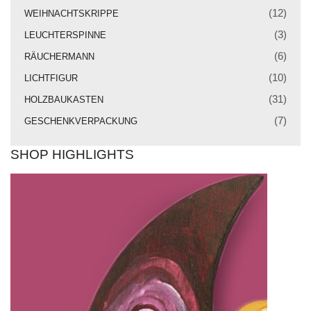
Weihnachtskrippe
(12)
WEIHNACHTSKRIPPE
Weihnachtsengel
(3)
LEUCHTERSPINNE
(6)
RÄUCHERMANN
Bergmann
(10)
LICHTFIGUR
Räuchermann
(31)
HOLZBAUKASTEN
Lichtfigur
(7)
GESCHENKVERPACKUNG
Leuchterspinne
SHOP HIGHLIGHTS
Geschenkverpackung
Kasse
Warenkorb
Kundeninformationen
Mein Konto
KONTAKT