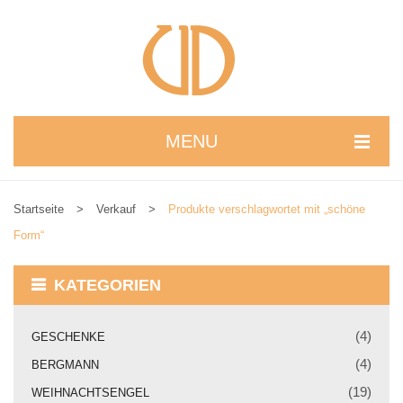
MENU
STARTSEITE
Startseite
>
Verkauf
>
Produkte verschlagwortet mit „schöne
WIR STELLEN UNS VOR
Form“
NEUIGKEITEN
KATEGORIEN
ONLINESHOP
alle Produkte
(4)
GESCHENKE
(4)
BERGMANN
Kreativbaukasten
(19)
WEIHNACHTSENGEL