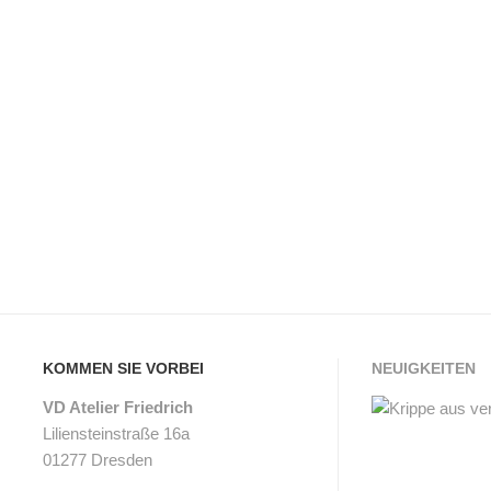
R
N
E
B
N
A
K
U
O
K
R
A
B
S
K
T
A
E
KOMMEN SIE VORBEI
NEUIGKEITEN
S
N
VD Atelier Friedrich
S
-
Liliensteinstraße 16a
E
S
01277 Dresden
W