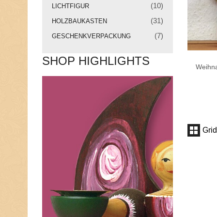
(10)
LICHTFIGUR
N
(31)
HOLZBAUKASTEN
E
U
(7)
GESCHENKVERPACKUNG
I
G
SHOP HIGHLIGHTS
K
Weihna
E
I
T
E
N
Grid