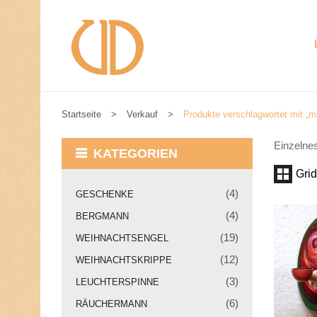
Startseite
>
Verkauf
>
Produkte verschlagwortet mit „m
W
I
R
Einzelne
KATEGORIEN
S
T
Grid
E
(4)
GESCHENKE
L
L
(4)
BERGMANN
E
N
(19)
WEIHNACHTSENGEL
U
N
(12)
WEIHNACHTSKRIPPE
S
(3)
LEUCHTERSPINNE
V
O
(6)
RÄUCHERMANN
R