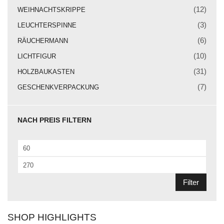
Weihnachtskrippe
(12)
WEIHNACHTSKRIPPE
Weihnachtsengel
(3)
LEUCHTERSPINNE
(6)
RÄUCHERMANN
Bergmann
(10)
LICHTFIGUR
Räuchermann
(31)
HOLZBAUKASTEN
Lichtfigur
(7)
GESCHENKVERPACKUNG
Leuchterspinne
NACH PREIS FILTERN
Geschenkverpackung
Kasse
Min.
Warenkorb
Preis
Max.
Preis
Kundeninformationen
Filter
Mein Konto
SHOP HIGHLIGHTS
KONTAKT