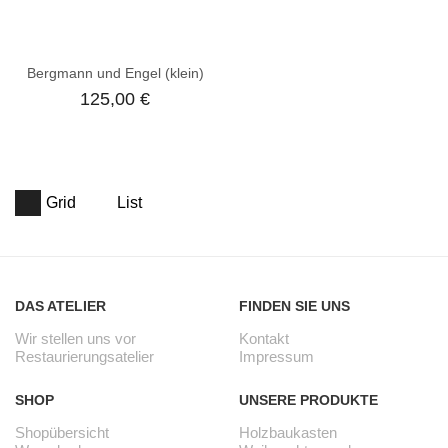
Bergmann und Engel (klein)
125,00
€
Grid
List
DAS ATELIER
FINDEN SIE UNS
Wir stellen uns vor
Kontakt
Restaurierungsatelier
Impressum
SHOP
UNSERE PRODUKTE
Shopübersicht
Holzbaukasten