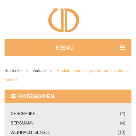
MENU
STARTSEITE
Startseite
>
Verkauf
>
Produkte verschlagwortet mit „leuchtende
WIR STELLEN UNS VOR
Farben“
NEUIGKEITEN
KATEGORIEN
ONLINESHOP
alle Produkte
(4)
GESCHENKE
(4)
BERGMANN
Kreativbaukasten
(19)
WEIHNACHTSENGEL