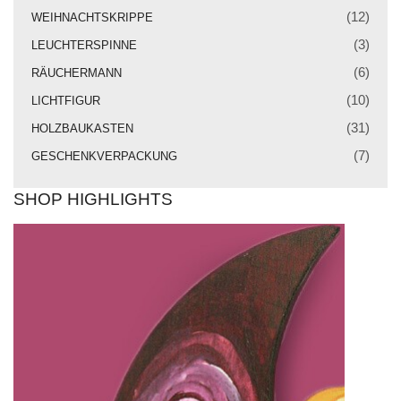
Weihnachtskrippe
(12)
WEIHNACHTSKRIPPE
Weihnachtsengel
(3)
LEUCHTERSPINNE
(6)
RÄUCHERMANN
Bergmann
(10)
LICHTFIGUR
Räuchermann
(31)
HOLZBAUKASTEN
Lichtfigur
(7)
GESCHENKVERPACKUNG
Leuchterspinne
SHOP HIGHLIGHTS
Geschenkverpackung
Kasse
Warenkorb
Kundeninformationen
Mein Konto
KONTAKT