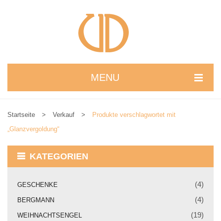
MENU
STARTSEITE
Startseite
>
Verkauf
>
Produkte verschlagwortet mit
WIR STELLEN UNS VOR
„Glanzvergoldung“
NEUIGKEITEN
KATEGORIEN
ONLINESHOP
alle Produkte
(4)
GESCHENKE
(4)
BERGMANN
Kreativbaukasten
(19)
WEIHNACHTSENGEL