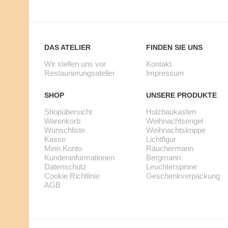
R
N
E
B
N
A
DAS ATELIER
FINDEN SIE UNS
K
Wir stellen uns vor
Kontakt
U
Restaurierungsatelier
Impressum
O
K
SHOP
UNSERE PRODUKTE
R
A
Shopübersicht
Holzbaukasten
B
S
Warenkorb
Weihnachtsengel
Wunschliste
Weihnachtskrippe
K
T
Kasse
Lichtfigur
Mein Konto
Räuchermann
A
E
Kundeninformationen
Bergmann
Datenschutz
Leuchterspinne
S
N
Cookie Richtlinie
Geschenkverpackung
AGB
S
-
E
S
W