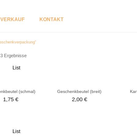
VERKAUF
KONTAKT
Geschenkverpackung“
P
S
e 3 Ergebnisse
R
H
O
O
D
P
List
U
K
T
K
nkbeutel (schmal)
Geschenkbeutel (breit)
Kar
A
T
1,75
€
2,00
€
E
G
O
R
E
List
N