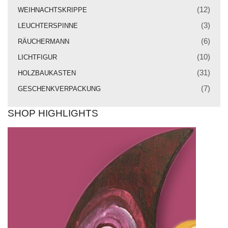
Weihnachtskrippe
(12)
WEIHNACHTSKRIPPE
Weihnachtsengel
(3)
LEUCHTERSPINNE
(6)
RÄUCHERMANN
Bergmann
(10)
LICHTFIGUR
Räuchermann
(31)
HOLZBAUKASTEN
Lichtfigur
(7)
GESCHENKVERPACKUNG
Leuchterspinne
SHOP HIGHLIGHTS
Geschenkverpackung
Kasse
Warenkorb
Kundeninformationen
Mein Konto
KONTAKT