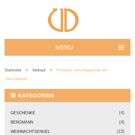
MENU
STARTSEITE
Startseite
>
Verkauf
>
Produkte verschlagwortet mit
WIR STELLEN UNS VOR
„fascinierend“
NEUIGKEITEN
KATEGORIEN
ONLINESHOP
alle Produkte
(4)
GESCHENKE
(4)
BERGMANN
Kreativbaukasten
(19)
WEIHNACHTSENGEL