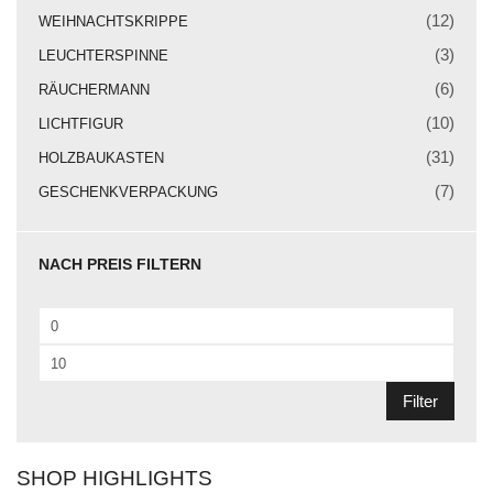
Weihnachtskrippe
(12)
WEIHNACHTSKRIPPE
Weihnachtsengel
(3)
LEUCHTERSPINNE
(6)
RÄUCHERMANN
Bergmann
(10)
LICHTFIGUR
Räuchermann
(31)
HOLZBAUKASTEN
Lichtfigur
(7)
GESCHENKVERPACKUNG
Leuchterspinne
NACH PREIS FILTERN
Geschenkverpackung
Kasse
Min.
Warenkorb
Preis
Max.
Preis
Kundeninformationen
Filter
Mein Konto
SHOP HIGHLIGHTS
KONTAKT