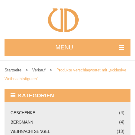
MENU
STARTSEITE
Startseite
>
Verkauf
>
Produkte verschlagwortet mit „exklusive
WIR STELLEN UNS VOR
Weihnachtsfiguren“
NEUIGKEITEN
KATEGORIEN
ONLINESHOP
alle Produkte
(4)
GESCHENKE
(4)
BERGMANN
Kreativbaukasten
(19)
WEIHNACHTSENGEL