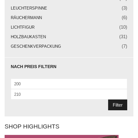
Weihnachtskrippe
(3)
LEUCHTERSPINNE
Weihnachtsengel
(6)
RÄUCHERMANN
Bergmann
(10)
LICHTFIGUR
(31)
HOLZBAUKASTEN
Räuchermann
(7)
GESCHENKVERPACKUNG
Lichtfigur
Leuchterspinne
NACH PREIS FILTERN
Geschenkverpackung
Min.
Kasse
Preis
Max.
Warenkorb
Preis
Filter
Kundeninformationen
Mein Konto
SHOP HIGHLIGHTS
KONTAKT