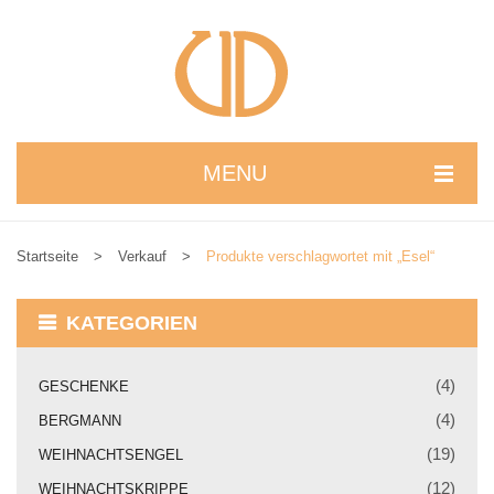
MENU
STARTSEITE
Startseite
>
Verkauf
>
Produkte verschlagwortet mit „Esel“
WIR STELLEN UNS VOR
NEUIGKEITEN
KATEGORIEN
ONLINESHOP
(4)
GESCHENKE
alle Produkte
(4)
BERGMANN
Kreativbaukasten
(19)
WEIHNACHTSENGEL
(12)
WEIHNACHTSKRIPPE