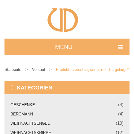
MENU
STARTSEITE
Startseite
>
Verkauf
>
Produkte verschlagwortet mit „Erzgebirge“
WIR STELLEN UNS VOR
NEUIGKEITEN
KATEGORIEN
ONLINESHOP
(4)
GESCHENKE
alle Produkte
(4)
BERGMANN
Kreativbaukasten
(19)
WEIHNACHTSENGEL
(12)
WEIHNACHTSKRIPPE