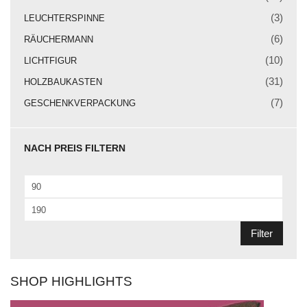
Weihnachtskrippe
(3)
LEUCHTERSPINNE
Weihnachtsengel
(6)
RÄUCHERMANN
Bergmann
(10)
LICHTFIGUR
(31)
HOLZBAUKASTEN
Räuchermann
(7)
GESCHENKVERPACKUNG
Lichtfigur
Leuchterspinne
NACH PREIS FILTERN
Geschenkverpackung
Min.
Kasse
Preis
Max.
Warenkorb
Preis
Filter
Kundeninformationen
Mein Konto
SHOP HIGHLIGHTS
KONTAKT