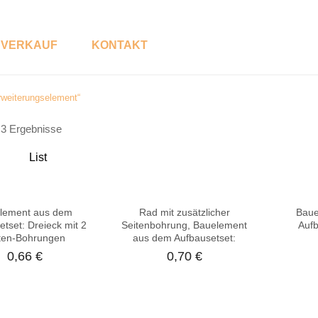
VERKAUF
KONTAKT
rweiterungselement“
P
S
e 3 Ergebnisse
R
H
O
O
D
P
List
U
K
T
K
lement aus dem
Rad mit zusätzlicher
Baue
A
tset: Dreieck mit 2
Seitenbohrung, Bauelement
Aufb
T
ten-Bohrungen
aus dem Aufbausetset:
E
G
0,66
€
0,70
€
O
R
E
N