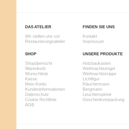
R
N
E
B
N
A
DAS ATELIER
FINDEN SIE UNS
K
Wir stellen uns vor
Kontakt
U
Restaurierungsatelier
Impressum
O
K
SHOP
UNSERE PRODUKTE
R
A
Shopübersicht
Holzbaukasten
B
S
Warenkorb
Weihnachtsengel
Wunschliste
Weihnachtskrippe
K
T
Kasse
Lichtfigur
Mein Konto
Räuchermann
A
E
Kundeninformationen
Bergmann
Datenschutz
Leuchterspinne
S
N
Cookie Richtlinie
Geschenkverpackung
AGB
S
-
E
S
W