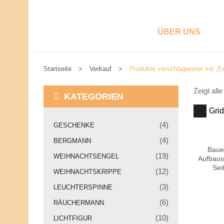
ÜBER UNS
Startseite
>
Verkauf
>
Produkte verschlagwortet mit „E
W
Zeigt all
I
KATEGORIEN
R
Grid
S
T
(4)
GESCHENKE
E
P
L
(4)
BERGMANN
L
R
Baue
(19)
E
WEIHNACHTSENGEL
Aufbause
N
O
Sei
(12)
WEIHNACHTSKRIPPE
U
N
D
(3)
LEUCHTERSPINNE
S
V
(6)
U
RÄUCHERMANN
I
O
(10)
LICHTFIGUR
R
K