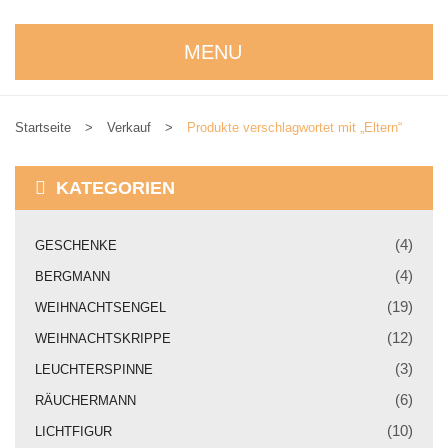
MENU
STARTSEITE
Startseite
>
Verkauf
>
Produkte verschlagwortet mit „Eltern“
WIR STELLEN UNS VOR
NEUIGKEITEN
KATEGORIEN
ONLINESHOP
(4)
GESCHENKE
alle Produkte
(4)
BERGMANN
Kreativbaukasten
(19)
WEIHNACHTSENGEL
(12)
WEIHNACHTSKRIPPE
Weihnachtskrippe
(3)
LEUCHTERSPINNE
Weihnachtsengel
(6)
RÄUCHERMANN
Bergmann
(10)
LICHTFIGUR