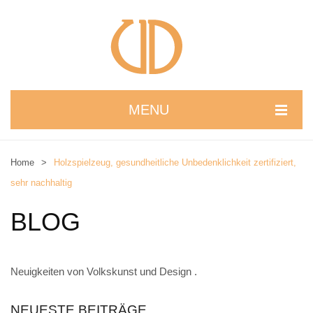
MENU
STARTSEITE
Home
>
Holzspielzeug, gesundheitliche Unbedenklichkeit zertifiziert,
WIR STELLEN UNS VOR
sehr nachhaltig
NEUIGKEITEN
BLOG
ONLINESHOP
alle Produkte
Neuigkeiten von Volkskunst und Design .
Kreativbaukasten
NEUESTE BEITRÄGE