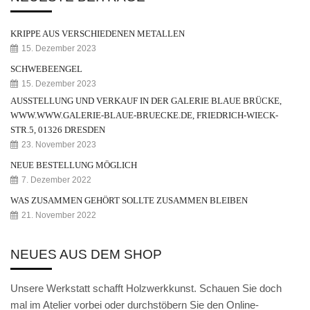
Weihnachtskrippe
Weihnachtsengel
KRIPPE AUS VERSCHIEDENEN METALLEN
15. Dezember 2023
Bergmann
SCHWEBEENGEL
15. Dezember 2023
Räuchermann
AUSSTELLUNG UND VERKAUF IN DER GALERIE BLAUE BRÜCKE,
Lichtfigur
WWW.WWW.GALERIE-BLAUE-BRUECKE.DE, FRIEDRICH-WIECK-
STR.5, 01326 DRESDEN
Leuchterspinne
23. November 2023
NEUE BESTELLUNG MÖGLICH
Geschenkverpackung
7. Dezember 2022
Kasse
WAS ZUSAMMEN GEHÖRT SOLLTE ZUSAMMEN BLEIBEN
21. November 2022
Warenkorb
Kundeninformationen
NEUES AUS DEM SHOP
Mein Konto
Unsere Werkstatt schafft Holzwerkkunst. Schauen Sie doch
mal im Atelier vorbei oder durchstöbern Sie den Online-
KONTAKT