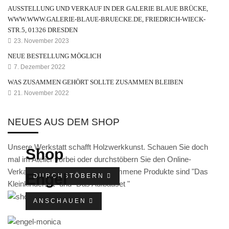
AUSSTELLUNG UND VERKAUF IN DER GALERIE BLAUE BRÜCKE,
Räuchermann
WWW.WWW.GALERIE-BLAUE-BRUECKE.DE, FRIEDRICH-WIECK-
Lichtfigur
STR.5, 01326 DRESDEN
23. November 2023
Leuchterspinne
NEUE BESTELLUNG MÖGLICH
7. Dezember 2022
Geschenkverpackung
WAS ZUSAMMEN GEHÖRT SOLLTE ZUSAMMEN BLEIBEN
Kasse
21. November 2022
Warenkorb
NEUES AUS DEM SHOP
Kundeninformationen
Unsere Werkstatt schafft Holzwerkkunst. Schauen Sie doch
Shop
Mein Konto
mal im Atelier vorbei oder durchstöbern Sie den Online-
Verkaufsbereich. Neu hinzugekommene Produkte sind "Das
KONTAKT
Engel
DURCHSTÖBERN
Kleinkinderset" und "Das Aufbauset "
IMPRESSUM
ANSCHAUEN