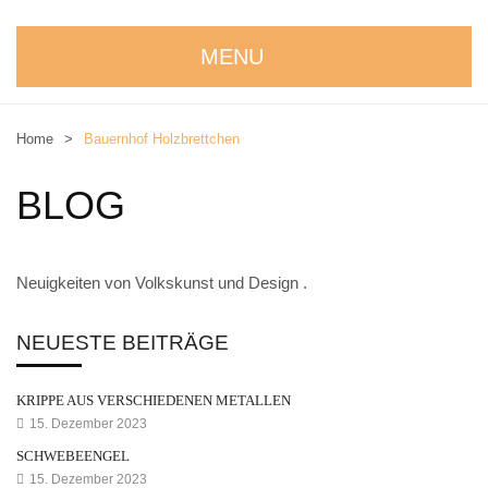
MENU
STARTSEITE
Home
>
Bauernhof Holzbrettchen
WIR STELLEN UNS VOR
BLOG
NEUIGKEITEN
ONLINESHOP
Neuigkeiten von Volkskunst und Design .
alle Produkte
Kreativbaukasten
NEUESTE BEITRÄGE
Weihnachtskrippe
KRIPPE AUS VERSCHIEDENEN METALLEN
Weihnachtsengel
15. Dezember 2023
SCHWEBEENGEL
Bergmann
15. Dezember 2023