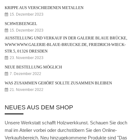
Weihnachtskrippe
KRIPPE AUS VERSCHIEDENEN METALLEN
Weihnachtsengel
15. Dezember 2023
SCHWEBEENGEL
Bergmann
15. Dezember 2023
AUSSTELLUNG UND VERKAUF IN DER GALERIE BLAUE BRÜCKE,
Räuchermann
WWW.WWW.GALERIE-BLAUE-BRUECKE.DE, FRIEDRICH-WIECK-
Lichtfigur
STR.5, 01326 DRESDEN
23. November 2023
Leuchterspinne
NEUE BESTELLUNG MÖGLICH
7. Dezember 2022
Geschenkverpackung
WAS ZUSAMMEN GEHÖRT SOLLTE ZUSAMMEN BLEIBEN
Kasse
21. November 2022
Warenkorb
NEUES AUS DEM SHOP
Kundeninformationen
Unsere Werkstatt schafft Holzwerkkunst. Schauen Sie doch
Mein Konto
mal im Atelier vorbei oder durchstöbern Sie den Online-
Verkaufsbereich. Neu hinzugekommene Produkte sind "Das
KONTAKT