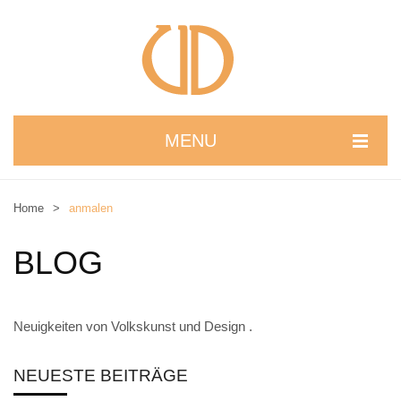
MENU
STARTSEITE
Home
>
anmalen
WIR STELLEN UNS VOR
BLOG
NEUIGKEITEN
ONLINESHOP
Neuigkeiten von Volkskunst und Design .
alle Produkte
Kreativbaukasten
NEUESTE BEITRÄGE