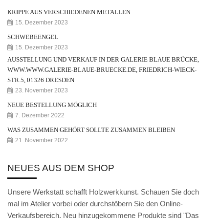
Weihnachtskrippe
KRIPPE AUS VERSCHIEDENEN METALLEN
Weihnachtsengel
15. Dezember 2023
SCHWEBEENGEL
Bergmann
15. Dezember 2023
AUSSTELLUNG UND VERKAUF IN DER GALERIE BLAUE BRÜCKE,
Räuchermann
WWW.WWW.GALERIE-BLAUE-BRUECKE.DE, FRIEDRICH-WIECK-
Lichtfigur
STR.5, 01326 DRESDEN
23. November 2023
Leuchterspinne
NEUE BESTELLUNG MÖGLICH
7. Dezember 2022
Geschenkverpackung
WAS ZUSAMMEN GEHÖRT SOLLTE ZUSAMMEN BLEIBEN
Kasse
21. November 2022
Warenkorb
NEUES AUS DEM SHOP
Kundeninformationen
Unsere Werkstatt schafft Holzwerkkunst. Schauen Sie doch
Mein Konto
mal im Atelier vorbei oder durchstöbern Sie den Online-
Verkaufsbereich. Neu hinzugekommene Produkte sind "Das
KONTAKT