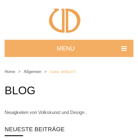
MENU
STARTSEITE
Home
>
Allgemein
>
Ganz einfach?
WIR STELLEN UNS VOR
BLOG
NEUIGKEITEN
ONLINESHOP
Neuigkeiten von Volkskunst und Design .
alle Produkte
Kreativbaukasten
NEUESTE BEITRÄGE