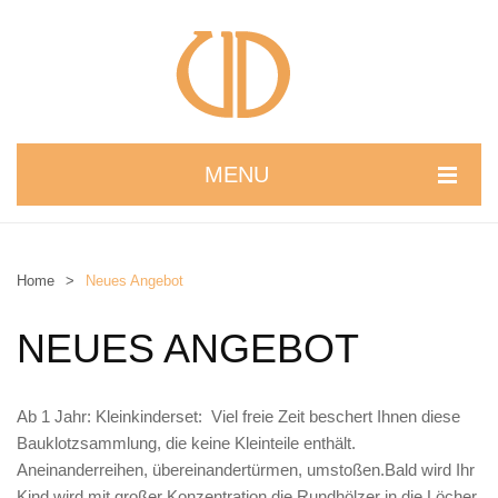
MENU
STARTSEITE
WIR STELLEN UNS VOR
Home
>
Neues Angebot
NEUIGKEITEN
NEUES ANGEBOT
ONLINESHOP
alle Produkte
Ab 1 Jahr: Kleinkinderset: Viel freie Zeit beschert Ihnen diese
Bauklotzsammlung, die keine Kleinteile enthält.
Kreativbaukasten
Aneinanderreihen, übereinandertürmen, umstoßen.Bald wird Ihr
Kind wird mit großer Konzentration die Rundhölzer in die Löcher