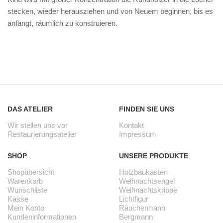
Weihnachtskrippe
stecken, wieder herausziehen und von Neuem beginnen, bis es
Weihnachtsengel
anfängt, räumlich zu konstruieren.
Bergmann
Räuchermann
Lichtfigur
Leuchterspinne
DAS ATELIER
FINDEN SIE UNS
Geschenkverpackung
Wir stellen uns vor
Kontakt
Restaurierungsatelier
Impressum
Kasse
SHOP
UNSERE PRODUKTE
Warenkorb
Shopübersicht
Holzbaukasten
Kundeninformationen
Warenkorb
Weihnachtsengel
Wunschliste
Weihnachtskrippe
Kasse
Lichtfigur
Mein Konto
Mein Konto
Räuchermann
Kundeninformationen
Bergmann
KONTAKT